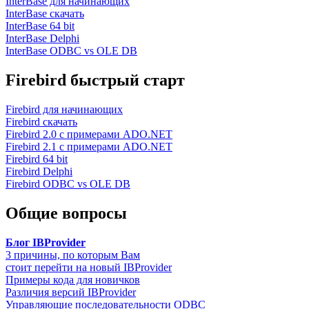
InterBase для начинающих
InterBase скачать
InterBase 64 bit
InterBase Delphi
InterBase ODBC vs OLE DB
Firebird быстрый старт
Firebird для начинающих
Firebird скачать
Firebird 2.0 с примерами ADO.NET
Firebird 2.1 с примерами ADO.NET
Firebird 64 bit
Firebird Delphi
Firebird ODBC vs OLE DB
Общие вопросы
Блог IBProvider
3 причины, по которым Вам
стоит перейти на новый IBProvider
Примеры кода для новичков
Различия версий IBProvider
Управляющие последовательности ODBC