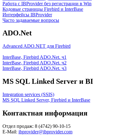
Работа с IBProvider без регистрации в Win
Кодовые страницы Firebird и InterBase
Интерфейсы IBProvider
Часто задаваемые вопросы
ADO.Net
Advanced ADO.NET для Firebird
InterBase, Firebird ADO.Net. ч1
InterBase, Firebird ADO.Net. ч2
InterBase, Firebird ADO.Net. ч3
MS SQL Linked Server и BI
Integration services (SSIS)
MS SQL Linked Server, Firebird и InterBase
Контактная информация
Отдел продаж: 8 (4742) 90-10-15
E-Mail:
ibprovider@ibprovider.com