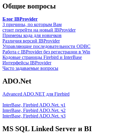
Общие вопросы
Блог IBProvider
3 причины, по которым Вам
стоит перейти на новый IBProvider
Примеры кода для новичков
Различия версий IBProvider
Управляющие последовательности ODBC
Работа с IBProvider без регистрации в Win
Кодовые страницы Firebird и InterBase
Интерфейсы IBProvider
Часто задаваемые вопросы
ADO.Net
Advanced ADO.NET для Firebird
InterBase, Firebird ADO.Net. ч1
InterBase, Firebird ADO.Net. ч2
InterBase, Firebird ADO.Net. ч3
MS SQL Linked Server и BI