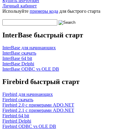
Купить IBProvider
Личный кабинет
Используйте
примеры кода
для быстрого старта
InterBase быстрый старт
InterBase для начинающих
InterBase скачать
InterBase 64 bit
InterBase Delphi
InterBase ODBC vs OLE DB
Firebird быстрый старт
Firebird для начинающих
Firebird скачать
Firebird 2.0 с примерами ADO.NET
Firebird 2.1 с примерами ADO.NET
Firebird 64 bit
Firebird Delphi
Firebird ODBC vs OLE DB