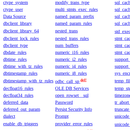
ctype_system
modify_trans_type
sql_cac
ctype_user
multi_stmts_exec_rules
sql_cac
Data Source
named_param_prefix
sql_cac
dbclient_library
named_param_rules
sql_cac
dbclient_library_64
nested_trans
std_exe
dbclient_lock_rules
nested_trans_rules
stmt_ca
dbclient_type
num_buffers
stmt_ca
dbdate_rules
numeric_i16_rules
stmt_ca
dbtime_rules
numeric_i2_rules
support
dbtime_with_tz_rules
numeric_i4_rules
support
dbtimestamp_rules
numeric_i8_rules
sys_enc
del!
dbtimestamp_with_tz_rules
temp_fil
odbc_call_sp
decfloat16_rules
OLE DB Services
temp_s
decfloat34_rules
open_rowset__sql
timezon
deferred_data
Password
tr_abort
deferred_out_param
Persist Security Info
truncate
dialect
Prompt
unicod
enable_db_triggers
provider_error_rules
unicode