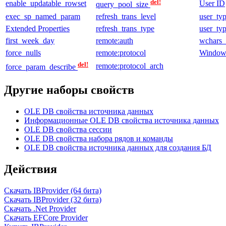
del!
enable_updatable_rowset
User ID
query_pool_size
exec_sp_named_param
refresh_trans_level
user_ty
Extended Properties
refresh_trans_type
user_ty
first_week_day
remote:auth
wchars_
force_nulls
remote:protocol
Window
del!
remote:protocol_arch
force_param_describe
Другие наборы свойств
OLE DB свойства источника данных
Информационные OLE DB свойства источника данных
OLE DB свойства сессии
OLE DB свойства набора рядов и команды
OLE DB свойства источника данных для создания БД
Действия
Скачать IBProvider (64 бита)
Скачать IBProvider (32 бита)
Скачать .Net Provider
Скачать EFCore Provider