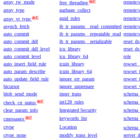
del!
array_rw_mode
remote:
free_threading
array_type
garbage_collect
remote:
del!
guid_rules
remote:
array_vt_type
asynch_fetch
ib_tr_params__read_committed
remote:
auto_commit
ib_tr_params__repeatable_read
remote:
auto_commit_ddl
ib_tr_params__serializable
reset_ds
auto_commit_ddl_level
icu_library
reset_ds
auto_commit_level
icu_library_64
role
auto_insert_field_rule
icuin_library
rowset
auto_param_describe
icuin_library_64
rowset_f
auto_update_field_rule
ignore_err_param
rowset_
bicursor
ignore_unprepare
rowset_
blob_send_mode
inner_trans
schema
del!
int128_rules
schema_
check_cn_status
clear_param_info
Integrated Security
schema_
del!
keywords_list
schema_r
cmessages
ctype
Location
schema
ctype_none
modify_trans_level
server_