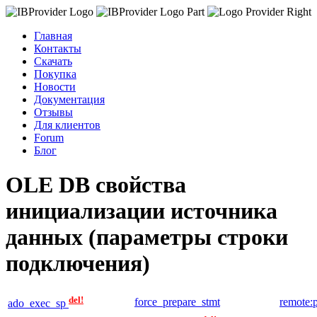
Главная
Контакты
Скачать
Покупка
Новости
Документация
Отзывы
Для клиентов
Forum
Блог
OLE DB свойства
инициализации источника
данных (параметры строки
подключения)
del!
force_prepare_stmt
remote:
ado_exec_sp