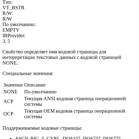
Тип:
VT_BSTR
R/W:
R/W
По умолчанию:
EMPTY
IBProvider:
3, 5
Свойство определяет имя кодовой страницы для
интерпретации текстовых данных с кодовой страницей
NONE.
Специальные значения:
Значение
Описание
NONE
По-умолчанию
Текущая ANSI кодовая страница операционной
ACP
системы
Текущая OEM кодовая страница операционной
OCP
системы
Поддерживаемые кодовые страницы:
ASCII, BIG_5, CYRL, DOS437, DOS737, DOS775,