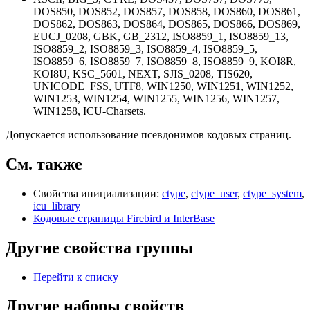
DOS850, DOS852, DOS857, DOS858, DOS860, DOS861,
DOS862, DOS863, DOS864, DOS865, DOS866, DOS869,
EUCJ_0208, GBK, GB_2312, ISO8859_1, ISO8859_13,
ISO8859_2, ISO8859_3, ISO8859_4, ISO8859_5,
ISO8859_6, ISO8859_7, ISO8859_8, ISO8859_9, KOI8R,
KOI8U, KSC_5601, NEXT, SJIS_0208, TIS620,
UNICODE_FSS, UTF8, WIN1250, WIN1251, WIN1252,
WIN1253, WIN1254, WIN1255, WIN1256, WIN1257,
WIN1258, ICU-Charsets.
Допускается использование псевдонимов кодовых страниц.
См. также
Свойства инициализации:
ctype
,
ctype_user
,
ctype_system
,
icu_library
Кодовые страницы Firebird и InterBase
Другие свойства группы
Перейти к списку
Другие наборы свойств