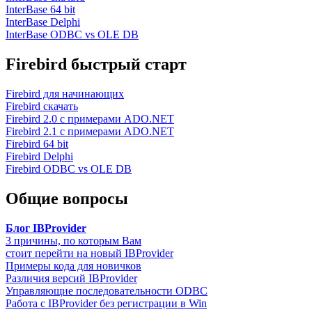
InterBase 64 bit
InterBase Delphi
InterBase ODBC vs OLE DB
Firebird быстрый старт
Firebird для начинающих
Firebird скачать
Firebird 2.0 с примерами ADO.NET
Firebird 2.1 с примерами ADO.NET
Firebird 64 bit
Firebird Delphi
Firebird ODBC vs OLE DB
Общие вопросы
Блог IBProvider
3 причины, по которым Вам
стоит перейти на новый IBProvider
Примеры кода для новичков
Различия версий IBProvider
Управляющие последовательности ODBC
Работа с IBProvider без регистрации в Win