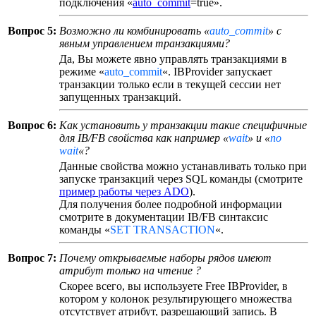
подключения «
auto_commit
=true».
Вопрос 5:
Возможно ли комбинировать «
auto_commit
» с
явным управлением транзакциями?
Да, Вы можете явно управлять транзакциями в
режиме «
auto_commit
«. IBProvider запускает
транзакции только если в текущей сессии нет
запущенных транзакций.
Вопрос 6:
Как установить у транзакции такие специфичные
для IB/FB свойства как например «
wait
» и «
no
wait
«?
Данные свойства можно устанавливать только при
запуске транзакций через SQL команды (смотрите
пример работы через ADO
).
Для получения более подробной информации
смотрите в документации IB/FB синтаксис
команды «
SET TRANSACTION
«.
Вопрос 7:
Почему открываемые наборы рядов имеют
атрибут только на чтение ?
Скорее всего, вы используете Free IBProvider, в
котором у колонок результирующего множества
отсутствует атрибут, разрешающий запись. В