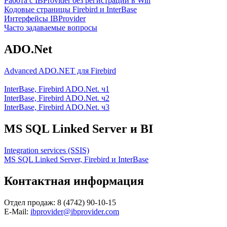
Работа с IBProvider без регистрации в Win
Кодовые страницы Firebird и InterBase
Интерфейсы IBProvider
Часто задаваемые вопросы
ADO.Net
Advanced ADO.NET для Firebird
InterBase, Firebird ADO.Net. ч1
InterBase, Firebird ADO.Net. ч2
InterBase, Firebird ADO.Net. ч3
MS SQL Linked Server и BI
Integration services (SSIS)
MS SQL Linked Server, Firebird и InterBase
Контактная информация
Отдел продаж: 8 (4742) 90-10-15
E-Mail:
ibprovider@ibprovider.com