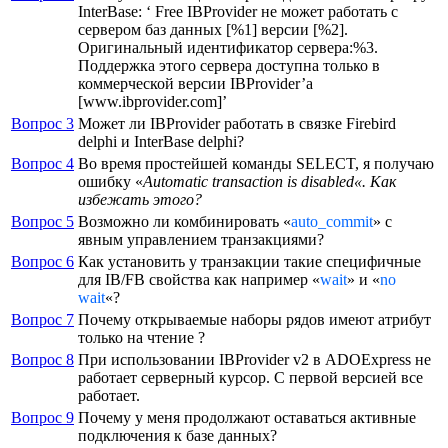
InterBase: ‘ Free IBProvider не может работать с
сервером баз данных [%1] версии [%2].
Оригинальный идентификатор сервера:%3.
Поддержка этого сервера доступна только в
коммерческой версии IBProvider’a
[www.ibprovider.com]’
Вопрос 3
Может ли IBProvider работать в связке Firebird
delphi и InterBase delphi?
Вопрос 4
Во время простейшей команды SELECT, я получаю
ошибку «
Automatic transaction is disabled
«. Как
избежать этого?
Вопрос 5
Возможно ли комбинировать «
auto_commit
» с
явным управлением транзакциями?
Вопрос 6
Как установить у транзакции такие специфичные
для IB/FB свойства как например «
wait
» и «
no
wait
«?
Вопрос 7
Почему открываемые наборы рядов имеют атрибут
только на чтение ?
Вопрос 8
При использовании IBProvider v2 в ADOExpress не
работает серверный курсор. С первой версией все
работает.
Вопрос 9
Почему у меня продолжают оставаться активные
подключения к базе данных?