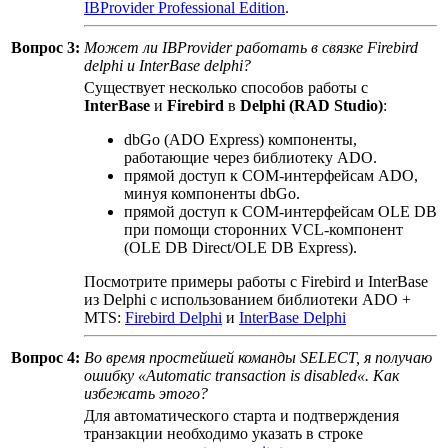
IBProvider Professional Edition
.
Вопрос 3:
Может ли IBProvider работать в связке Firebird
delphi и InterBase delphi?
Существует несколько способов работы с
InterBase
и
Firebird
в
Delphi (RAD Studio)
:
dbGo (ADO Express) компоненты,
работающие через библиотеку ADO.
прямой доступ к COM-интерфейсам ADO,
минуя компоненты dbGo.
прямой доступ к COM-интерфейсам OLE DB
при помощи сторонних VCL-компонент
(OLE DB Direct/OLE DB Express).
Посмотрите примеры работы с Firebird и InterBase
из Delphi с использованием библиотеки ADO +
MTS:
Firebird Delphi
и
InterBase Delphi
Вопрос 4:
Во время простейшей команды SELECT, я получаю
ошибку «
Automatic transaction is disabled
«. Как
избежать этого?
Для автоматического старта и подтверждения
транзакции необходимо указать в строке