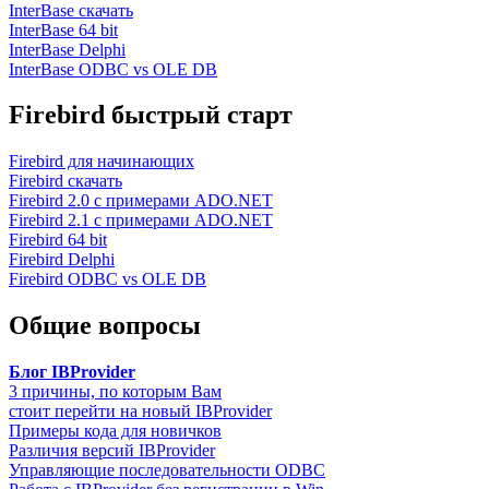
InterBase скачать
InterBase 64 bit
InterBase Delphi
InterBase ODBC vs OLE DB
Firebird быстрый старт
Firebird для начинающих
Firebird скачать
Firebird 2.0 с примерами ADO.NET
Firebird 2.1 с примерами ADO.NET
Firebird 64 bit
Firebird Delphi
Firebird ODBC vs OLE DB
Общие вопросы
Блог IBProvider
3 причины, по которым Вам
стоит перейти на новый IBProvider
Примеры кода для новичков
Различия версий IBProvider
Управляющие последовательности ODBC