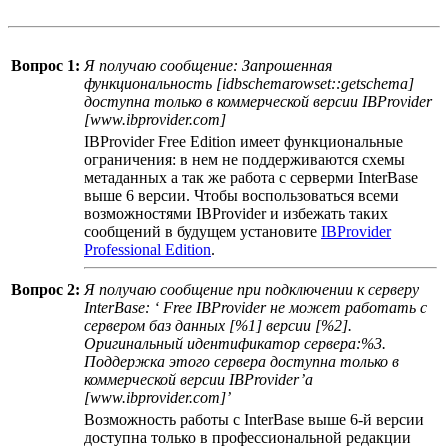
Вопрос 1:
Я получаю сообщение: Запрошенная
функциональность [idbschemarowset::getschema]
доступна только в коммерческой версии IBProvider
[www.ibprovider.com]
IBProvider Free Edition имеет функциональные
ограничения: в нем не поддерживаются схемы
метаданных а так же работа с серверми InterBase
выше 6 версии. Чтобы воспользоваться всеми
возможностями IBProvider и избежать таких
сообщений в будущем установите
IBProvider
Professional Edition
.
Вопрос 2:
Я получаю сообщение при подключении к серверу
InterBase: ‘ Free IBProvider не может работать с
сервером баз данных [%1] версии [%2].
Оригинальный идентификатор сервера:%3.
Поддержка этого сервера доступна только в
коммерческой версии IBProvider’a
[www.ibprovider.com]’
Возможность работы с InterBase выше 6-й версии
доступна только в профессиональной редакции