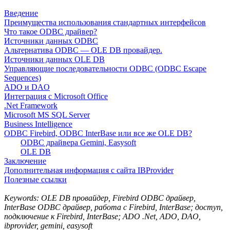
Введение
Преимущества использования стандартных интерфейсов
Что такое ODBC драйвер?
Источники данных ODBC
Альтернатива ODBC — OLE DB провайдер.
Источники данных OLE DB
Управляющие последовательности ODBC (ODBC Escape
Sequences)
ADO и DAO
Интеграция с Microsoft Office
.Net Framework
Microsoft MS SQL Server
Business Intelligence
ODBC Firebird, ODBC InterBase или все же OLE DB?
ODBC драйвера Gemini, Easysoft
OLE DB
Заключение
Дополнительная информация с сайта IBProvider
Полезные ссылки
Keywords: OLE DB провайдер, Firebird ODBC драйвер,
InterBase ODBC драйвер, работа с Firebird, InterBase; доступ,
подключение к Firebird, InterBase; ADO .Net, ADO, DAO,
ibprovider, gemini, easysoft