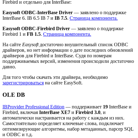
Firebird и отдельно для InterBase:
Easysoft ODBC-InterBase Driver
— заявлено о поддержке
InterBase 6. IB 6.5 IB 7 и
IB 7.5
.
Страница компонента.
Easysoft ODBC-Firebird Driver
— заявлено о поддержке
Firebird 1 и
FB 1.5
.
Страница компонента.
На сайте
Easysoft
достаточно внушительный список ODBC
драйверов, но нет информации о дате последних обновлений
драйверов для Firebird и InterBase. Судя по номерам
поддерживаемых версий, изменения происходили достаточно
давно.
Для того чтобы скачать эти драйвера, необходимо
зарегистрироваться
на сайте EasySoft.
OLE DB
IBProvider Professional Edition
— поддерживает
19
InterBase и
Firebird, включая
InterBase XE7
и
Firebird 3.0
, и
автоматически настраивается на работу с каждым из них.
Самостоятельно определяет ключевые слова, подключает
оптимизирующие алгоритмы, набор метаданных, парсер SQL
и ODBC и т.д.