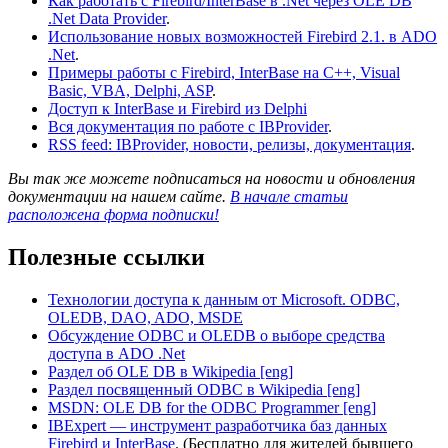
Как работать с Firebird/InterBase в .Net через OLE DB
.Net Data Provider
.
Использование новых возможностей Firebird 2.1. в ADO
.Net
.
Примеры работы с Firebird, InterBase на C++, Visual
Basic, VBA, Delphi, ASP
.
Доступ к InterBase и Firebird из Delphi
Вся документация по работе с IBProvider
.
RSS feed: IBProvider, новости, релизы, документация
.
Вы так же можете подписаться на новости и обновления
документации на нашем сайте.
В начале статьи
расположена форма подписки!
Полезные ссылки
Технологии доступа к данным от Microsoft. ODBC,
OLEDB, DAO, ADO, MSDE
Обсуждение ODBC и OLEDB о выборе средства
доступа в ADO .Net
Раздел об OLE DB в Wikipedia [eng]
Раздел посвященный ODBC в Wikipedia [eng]
MSDN: OLE DB for the ODBC Programmer [eng]
IBExpert — инструмент разработчика баз данных
Firebird и InterBase
. (Бесплатно для жителей бывшего