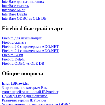
InterBase для начинающих
InterBase скачать
InterBase 64 bit
InterBase Delphi
InterBase ODBC vs OLE DB
Firebird быстрый старт
Firebird для начинающих
Firebird скачать
Firebird 2.0 с примерами ADO.NET
Firebird 2.1 с примерами ADO.NET
Firebird 64 bit
Firebird Delphi
Firebird ODBC vs OLE DB
Общие вопросы
Блог IBProvider
3 причины, по которым Вам
стоит перейти на новый IBProvider
Примеры кода для новичков
Различия версий IBProvider
Управляющие последовательности ODBC