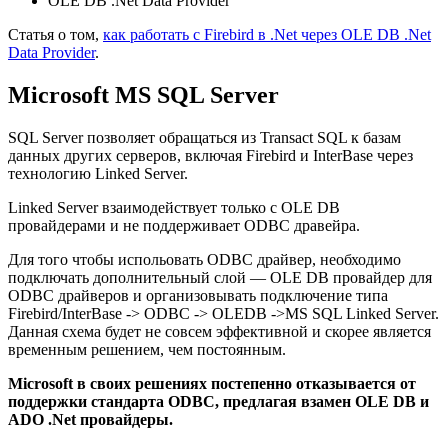
OLE DB .Net Data Provider
Статья о том,
как работать с Firebird в .Net через OLE DB .Net
Data Provider
.
Microsoft MS SQL Server
SQL Server позволяет обращаться из Transact SQL к базам
данных других серверов, включая Firebird и InterBase через
технологию Linked Server.
Linked Server взаимодействует только с OLE DB
провайдерами и не поддерживает ODBC дравейра.
Для того чтобы испольовать ODBC драйвер, необходимо
подключать дополнительный слой — OLE DB провайдер для
ODBC драйверов и организовывать подключение типа
Firebird/InterBase -> ODBC -> OLEDB ->MS SQL Linked Server.
Данная схема будет не совсем эффективной и скорее является
временным решением, чем постоянным.
Microsoft в своих решениях постепенно отказывается от
поддержки стандарта ODBC, предлагая взамен OLE DB и
ADO .Net провайдеры.