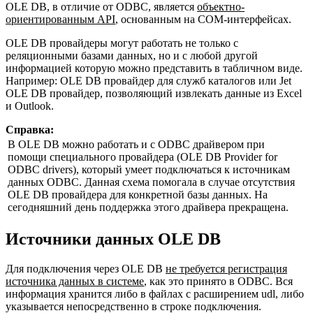
OLE DB, в отличие от ODBC, является
объектно-
ориентированным API
, основанным на COM-интерфейсах.
OLE DB провайдеры могут работать не только с
реляционными базами данных, но и с любой другой
информацией которую можно представить в табличном виде.
Например: OLE DB провайдер для служб каталогов или Jet
OLE DB провайдер, позволяющий извлекать данные из Excel
и Outlook.
Справка:
В OLE DB можно работать и с ODBC драйвером при
помощи специального провайдера (OLE DB Provider for
ODBC drivers), который умеет подключаться к источникам
данных ODBC. Данная схема помогала в случае отсутствия
OLE DB провайдера для конкретной базы данных. На
сегодняшний день поддержка этого драйвера прекращена.
Источники данных OLE DB
Для подключения через OLE DB
не требуется регистрация
источника данных в системе
, как это принято в ODBC. Вся
информация хранится либо в файлах с расширением udl, либо
указывается непосредственно в строке подключения.