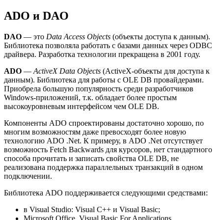
ADO и DAO
DAO
— это
Data Access Objects
(объекты доступа к данным).
Библиотека позволяла работать с базами данных через ODBC
драйвера. Разработка технологии прекращена в 2001 году.
ADO
—
ActiveX Data Objects
(ActiveX-объекты для доступа к
данным). Библиотека для работы с OLE DB провайдерами.
Приобрела большую популярность среди разработчиков
Windows-приложений, т.к. обладает более простым
высокоуровневым интерфейсом чем OLE DB.
Компоненты ADO спроектированы достаточно хорошо, по
многим возможностям даже превосходят более новую
технологию ADO .Net. К примеру, в ADO .Net отсутствует
возможность Fetch Backwards для курсоров, нет стандартного
способа прочитать и записать свойства OLE DB, не
реализована поддержка параллельных транзакций в одном
подключении.
Библиотека ADO поддерживается следующими средствами:
в Visual Studio: Visual C++ и Visual Basic;
Microsoft Office, Visual Basic For Applications.