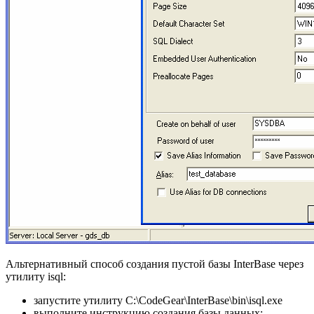
Альтернативный способ создания пустой базы InterBase через
утилиту isql:
запустите утилиту C:\CodeGear\InterBase\bin\isql.exe
выполните инструкцию создания базы данных: