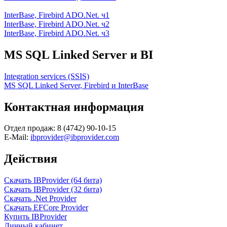
InterBase, Firebird ADO.Net. ч1
InterBase, Firebird ADO.Net. ч2
InterBase, Firebird ADO.Net. ч3
MS SQL Linked Server и BI
Integration services (SSIS)
MS SQL Linked Server, Firebird и InterBase
Контактная информация
Отдел продаж: 8 (4742) 90-10-15
E-Mail:
ibprovider@ibprovider.com
Действия
Скачать IBProvider (64 бита)
Скачать IBProvider (32 бита)
Скачать .Net Provider
Скачать EFCore Provider
Купить IBProvider
Личный кабинет