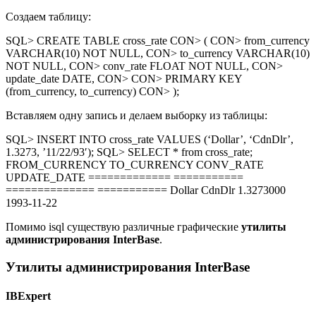
Создаем таблицу:
SQL> CREATE TABLE cross_rate CON> ( CON> from_currency
VARCHAR(10) NOT NULL, CON> to_currency VARCHAR(10)
NOT NULL, CON> conv_rate FLOAT NOT NULL, CON>
update_date DATE, CON> CON> PRIMARY KEY
(from_currency, to_currency) CON> );
Вставляем одну запись и делаем выборку из таблицы:
SQL> INSERT INTO cross_rate VALUES (‘Dollar’, ‘CdnDlr’,
1.3273, ’11/22/93′); SQL> SELECT * from cross_rate;
FROM_CURRENCY TO_CURRENCY CONV_RATE
UPDATE_DATE ============= ===========
============== =========== Dollar CdnDlr 1.3273000
1993-11-22
Помимо isql существую различные графические
утилиты
администрирования InterBase
.
Утилиты администрирования InterBase
IBExpert