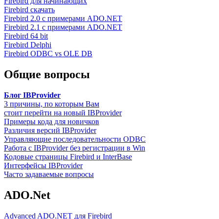
Firebird для начинающих
Firebird скачать
Firebird 2.0 с примерами ADO.NET
Firebird 2.1 с примерами ADO.NET
Firebird 64 bit
Firebird Delphi
Firebird ODBC vs OLE DB
Общие вопросы
Блог IBProvider
3 причины, по которым Вам
стоит перейти на новый IBProvider
Примеры кода для новичков
Различия версий IBProvider
Управляющие последовательности ODBC
Работа с IBProvider без регистрации в Win
Кодовые страницы Firebird и InterBase
Интерфейсы IBProvider
Часто задаваемые вопросы
ADO.Net
Advanced ADO.NET для Firebird