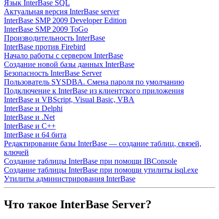
Язык InterBase SQL
Актуальная версия InterBase server
InterBase SMP 2009 Developer Edition
InterBase SMP 2009 ToGo
Производительность InterBase
InterBase против Firebird
Начало работы с сервером InterBase
Создание новой базы данных InterBase
Безопасность InterBase Server
Пользователь SYSDBA. Смена пароля по умолчанию
Подключение к InterBase из клиентского приложения
InterBase и VBScript, Visual Basic, VBA
InterBase и Delphi
InterBase и .Net
InterBase и C++
InterBase и 64 бита
Редактирование базы InterBase — создание таблиц, связей,
ключей
Создание таблицы InterBase при помощи IBConsole
Создание таблицы InterBase при помощи утилиты isql.exe
Утилиты администрирования InterBase
Что такое InterBase Server?