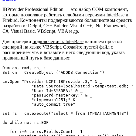
IBProvider Professional Edition — это набор COM-компонент,
которые позволяют работать с любыми версиями InterBase и
Firebird. Компоненты поддерживаются большинством средств
разработки: Delphi, C++ Builder, Visual C++, .Net Framework,
C#, Visual Basic, VBScript, VBA и др.
Для проверки
подключения к InterBase
напишем простой
сценарий на языке VBScript
. Создайте пустой файл с
расширением vbs и вставьте в него следующий код, указав
правильный путь к базе данных:
Dim cn, cmd, rs, i

Set cn = CreateObject ("ADODB.Connection")

cn.Open "Provider=LCPI.IBProvider.3;" & _

	    "Data Source=localhost:d:\temp\test.gdb; " & _

	    "User Id=SYSDBA;" & _

	    "password=masterkey;" & _

	    "ctype=win1251;" & _

	    "auto_commit=true"

set rs = cn.execute("select * from TMP$ATTACHMENTS")

do while not rs.EOF

   for i=0 to rs.Fields.Count - 1
