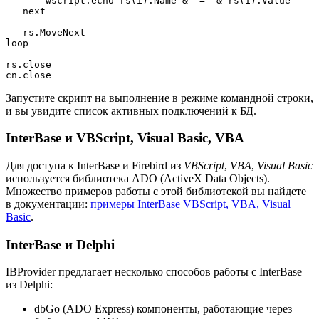
       wscript.echo rs(i).Name & "=" & rs(i).Value

   next

   rs.MoveNext

loop

rs.close

cn.close
Запустите скрипт на выполнение в режиме командной строки,
и вы увидите список активных подключений к БД.
InterBase и VBScript, Visual Basic, VBA
Для доступа к InterBase и Firebird из
VBScript
,
VBA
,
Visual Basic
используется библиотека ADO (ActiveX Data Objects).
Множество примеров работы с этой библиотекой вы найдете
в документации:
примеры InterBase VBScript, VBA, Visual
Basic
.
InterBase и Delphi
IBProvider предлагает несколько способов работы с InterBase
из Delphi:
dbGo (ADO Express) компоненты, работающие через