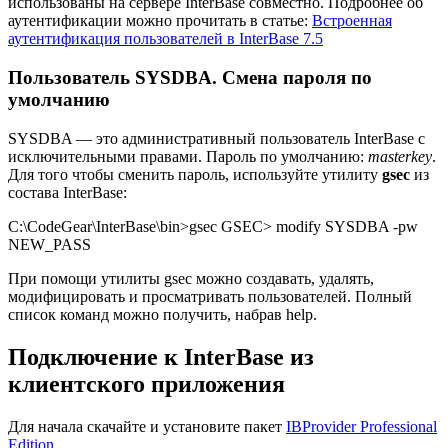
использованы на сервере InterBase совместно. Подробнее об
аутентификации можно прочитать в статье:
Встроенная
аутентификация пользователей в InterBase 7.5
Пользователь SYSDBA. Смена пароля по
умолчанию
SYSDBA — это административный пользователь InterBase с
исключительными правами. Пароль по умолчанию:
masterkey
.
Для того чтобы сменить пароль, используйте утилиту
gsec
из
состава InterBase:
C:\CodeGear\InterBase\bin>gsec GSEC> modify SYSDBA -pw
NEW_PASS
При помощи утилиты gsec можно создавать, удалять,
модифицировать и просматривать пользователей. Полный
список команд можно получить, набрав help.
Подключение к InterBase из
клиентского приложения
Для начала скачайте и установите пакет
IBProvider Professional
Edition
.