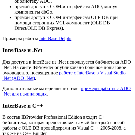
библиотеку ADO.
прямой доступ к COM-интерфейсам ADO, минуя
компоненты dbGo.
прямой доступ к COM-интерфейсам OLE DB при
помощи сторонних VCL-компонент (OLE DB
Direct/OLE DB Express).
Примеры работы
InterBase Delphi
.
InterBase и .Net
Для доступа к InterBase из .Net используется библиотека ADO
.Net. На сайте IBProvider опубликовано большое пошаговое
руководство, посвященное
работе с InterBase в Visual Studio
.Net (ADO .Net)
.
Дополнительные материалы по теме:
примеры работы с ADO
.Net для начинающих
.
InterBase и C++
В состав IBProvider Professional Edition входит C++
библиотека, которая предоставляет самый быстрый способ
работы с OLE DB провайдерами из Visual C++ 2005-2008, а
так же из C++ Builder.