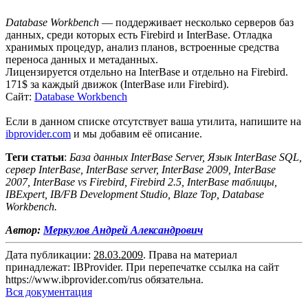
Database Workbench
— поддерживает несколько серверов баз
данных, среди которых есть Firebird и InterBase. Отладка
хранимых процедур, анализ планов, встроенные средства
переноса данных и метаданных.
Лицензируется отдельно на InterBase и отдельно на Firebird.
171$ за каждый движок (InterBase или Firebird).
Сайт:
Database Workbench
Если в данном списке отсутствует ваша утилита, напишите на
ibprovider.com
и мы добавим её описание.
Теги статьи
:
База данных InterBase Server, Язык InterBase SQL,
сервер InterBase, InterBase server, InterBase 2009, InterBase
2007, InterBase vs Firebird, Firebird 2.5, InterBase таблицы,
IBExpert, IB/FB Development Studio, Blaze Top, Database
Workbench.
Автор:
Меркулов Андрей Александрович
Дата публикации:
28.03.2009
. Права на материал
принадлежат: IBProvider. При перепечатке ссылка на сайт
https://www.ibprovider.com/rus
обязательна.
Вся документация