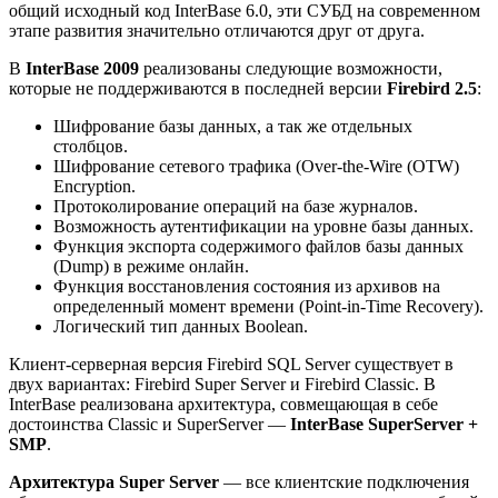
общий исходный код InterBase 6.0, эти СУБД на современном
этапе развития значительно отличаются друг от друга.
В
InterBase 2009
реализованы следующие возможности,
которые не поддерживаются в последней версии
Firebird 2.5
:
Шифрование базы данных, а так же отдельных
столбцов.
Шифрование сетевого трафика (Over-the-Wire (OTW)
Encryption.
Протоколирование операций на базе журналов.
Возможность аутентификации на уровне базы данных.
Функция экспорта содержимого файлов базы данных
(Dump) в режиме онлайн.
Функция восстановления состояния из архивов на
определенный момент времени (Point-in-Time Recovery).
Логический тип данных Boolean.
Клиент-серверная версия Firebird SQL Server существует в
двух вариантах: Firebird Super Server и Firebird Classic. В
InterBase реализована архитектура, совмещающая в себе
достоинства Classic и SuperServer —
InterBase SuperServer +
SMP
.
Архитектура Super Server
— все клиентские подключения