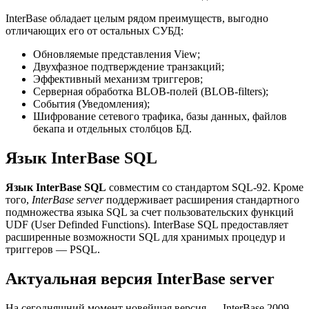
InterBase обладает целым рядом преимуществ, выгодно
отличающих его от остальных СУБД:
Обновляемые представления View;
Двухфазное подтверждение транзакций;
Эффективный механизм триггеров;
Серверная обработка BLOB-полей (BLOB-filters);
События (Уведомления);
Шифрование сетевого трафика, базы данных, файлов
бекапа и отдельных столбцов БД.
Язык InterBase SQL
Язык InterBase SQL
совместим со стандартом SQL-92. Кроме
того,
InterBase server
поддерживает расширения стандартного
подмножества языка SQL за счет пользовательских функций
UDF (User Definded Functions). InterBase SQL предоставляет
расширенные возможности SQL для хранимых процедур и
триггеров — PSQL.
Актуальная версия InterBase server
На сегодняшний момент новейшая версия —
InterBase 2009
.