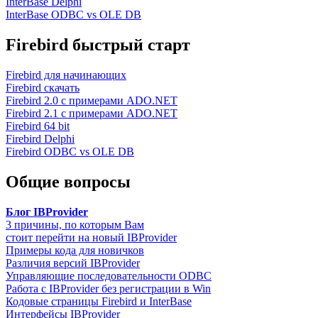
InterBase Delphi
InterBase ODBC vs OLE DB
Firebird быстрый старт
Firebird для начинающих
Firebird скачать
Firebird 2.0 с примерами ADO.NET
Firebird 2.1 с примерами ADO.NET
Firebird 64 bit
Firebird Delphi
Firebird ODBC vs OLE DB
Общие вопросы
Блог IBProvider
3 причины, по которым Вам
стоит перейти на новый IBProvider
Примеры кода для новичков
Различия версий IBProvider
Управляющие последовательности ODBC
Работа с IBProvider без регистрации в Win
Кодовые страницы Firebird и InterBase
Интерфейсы IBProvider