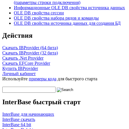
(параметры строки подключения)
Информационные OLE DB свойства источника данных
OLE DB свойства сессии
OLE DB свойства набора рядов и команды
OLE DB свойства источника данных для создания БД
Действия
Скачать IBProvider (64 бита)
Скачать IBProvider (32 бита)
Скачать .Net Provider
Скачать EFCore Provider
Купить IBProvider
Личный кабинет
Используйте
примеры кода
для быстрого старта
InterBase быстрый старт
InterBase для начинающих
InterBase скачать
InterBase 64 bit