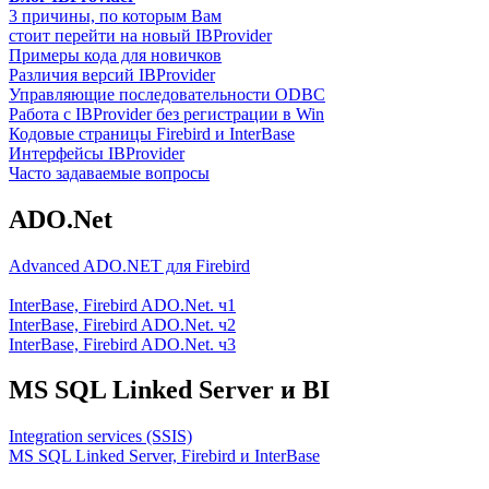
3 причины, по которым Вам
стоит перейти на новый IBProvider
Примеры кода для новичков
Различия версий IBProvider
Управляющие последовательности ODBC
Работа с IBProvider без регистрации в Win
Кодовые страницы Firebird и InterBase
Интерфейсы IBProvider
Часто задаваемые вопросы
ADO.Net
Advanced ADO.NET для Firebird
InterBase, Firebird ADO.Net. ч1
InterBase, Firebird ADO.Net. ч2
InterBase, Firebird ADO.Net. ч3
MS SQL Linked Server и BI
Integration services (SSIS)
MS SQL Linked Server, Firebird и InterBase