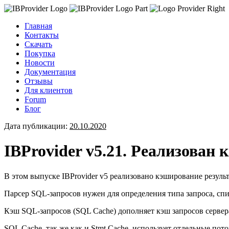
Главная
Контакты
Скачать
Покупка
Новости
Документация
Отзывы
Для клиентов
Forum
Блог
Дата публикации:
20.10.2020
IBProvider v5.21. Реализован
В этом выпуске IBProvider v5 реализовано кэширование резуль
Парсер SQL-запросов нужен для определения типа запроса, спи
Кэш SQL-запросов (SQL Cache) дополняет кэш запросов сервера 
SQL Cache, так же как и Stmt Cache, использует отдельные пот