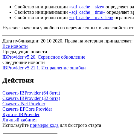
Свойство инициализации
«sql_cache__size»
определяет ра
Свойство инициализации
«sql_cache__time»
определяет в
Свойство инициализации
«sql_cache__max_len»
ограничив
Нулевое значения у любого из перечисленных выше свойств от
Дата публикации:
20.10.2020
. Права на материал принадлежат: 
Все новости
Предыдущие новости
IBProvider v5.20. Сервисное обновление
Следующие новости
IBProvider v5.21.1. Исправление ошибки
Действия
Скачать IBProvider (64 бита)
Скачать IBProvider (32 бита)
Скачать .Net Provider
Скачать EFCore Provider
Купить IBProvider
Личный кабинет
Используйте
примеры кода
для быстрого старта