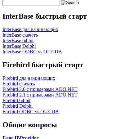
InterBase быстрый старт
InterBase для начинающих
InterBase скачать
InterBase 64 bit
InterBase Delphi
InterBase ODBC vs OLE DB
Firebird быстрый старт
Firebird для начинающих
Firebird скачать
Firebird 2.0 с примерами ADO.NET
Firebird 2.1 с примерами ADO.NET
Firebird 64 bit
Firebird Delphi
Firebird ODBC vs OLE DB
Общие вопросы
Блог IBProvider