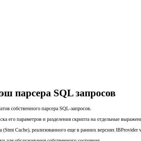
 кэш парсера SQL запросов
татов собственного парсера SQL-запросов.
ска его параметров и разделения скрипта на отдельные выражен
(Stmt Cache), реализованного еще в ранних версиях IBProvider v
оки для обслуживания собственного состояния.