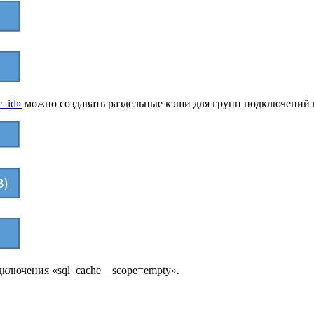
e_id»
можно создавать раздельные кэши для групп подключений к
дключения «sql_cache__scope=empty».