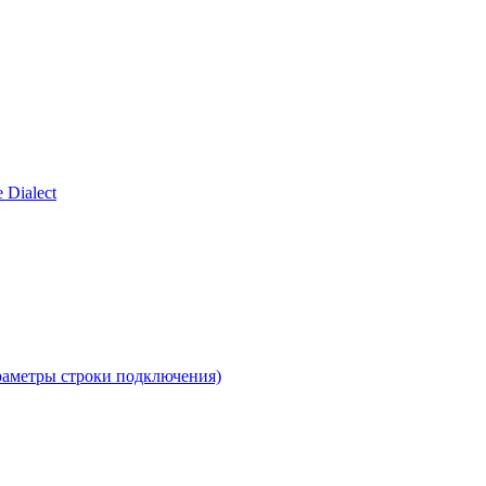
 Dialect
раметры строки подключения)