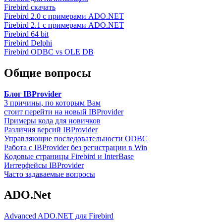
Firebird скачать
Firebird 2.0 с примерами ADO.NET
Firebird 2.1 с примерами ADO.NET
Firebird 64 bit
Firebird Delphi
Firebird ODBC vs OLE DB
Общие вопросы
Блог IBProvider
3 причины, по которым Вам
стоит перейти на новый IBProvider
Примеры кода для новичков
Различия версий IBProvider
Управляющие последовательности ODBC
Работа с IBProvider без регистрации в Win
Кодовые страницы Firebird и InterBase
Интерфейсы IBProvider
Часто задаваемые вопросы
ADO.Net
Advanced ADO.NET для Firebird