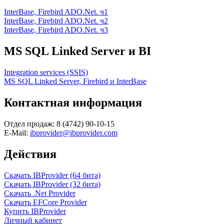
InterBase, Firebird ADO.Net. ч1
InterBase, Firebird ADO.Net. ч2
InterBase, Firebird ADO.Net. ч3
MS SQL Linked Server и BI
Integration services (SSIS)
MS SQL Linked Server, Firebird и InterBase
Контактная информация
Отдел продаж: 8 (4742) 90-10-15
E-Mail:
ibprovider@ibprovider.com
Действия
Скачать IBProvider (64 бита)
Скачать IBProvider (32 бита)
Скачать .Net Provider
Скачать EFCore Provider
Купить IBProvider
Личный кабинет