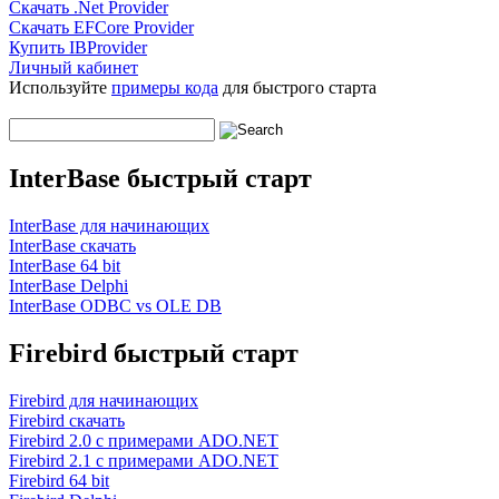
Скачать .Net Provider
Скачать EFCore Provider
Купить IBProvider
Личный кабинет
Используйте
примеры кода
для быстрого старта
InterBase быстрый старт
InterBase для начинающих
InterBase скачать
InterBase 64 bit
InterBase Delphi
InterBase ODBC vs OLE DB
Firebird быстрый старт
Firebird для начинающих
Firebird скачать
Firebird 2.0 с примерами ADO.NET
Firebird 2.1 с примерами ADO.NET
Firebird 64 bit