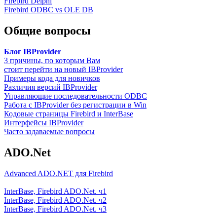
Firebird Delphi
Firebird ODBC vs OLE DB
Общие вопросы
Блог IBProvider
3 причины, по которым Вам
стоит перейти на новый IBProvider
Примеры кода для новичков
Различия версий IBProvider
Управляющие последовательности ODBC
Работа с IBProvider без регистрации в Win
Кодовые страницы Firebird и InterBase
Интерфейсы IBProvider
Часто задаваемые вопросы
ADO.Net
Advanced ADO.NET для Firebird
InterBase, Firebird ADO.Net. ч1
InterBase, Firebird ADO.Net. ч2
InterBase, Firebird ADO.Net. ч3