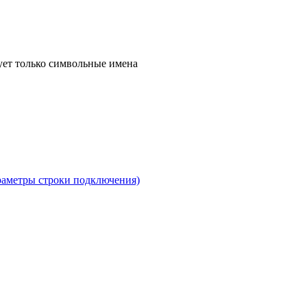
ует только символьные имена
раметры строки подключения)