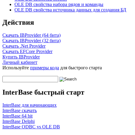
OLE DB свойства набора рядов и команды
OLE DB свойства источника данных для создания БД
Действия
Скачать IBProvider (64 бита)
Скачать IBProvider (32 бита)
Скачать .Net Provider
Скачать EFCore Provider
Купить IBProvider
Личный кабинет
Используйте
примеры кода
для быстрого старта
InterBase быстрый старт
InterBase для начинающих
InterBase скачать
InterBase 64 bit
InterBase Delphi
InterBase ODBC vs OLE DB