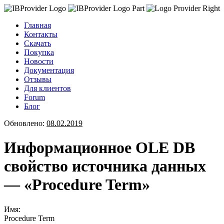
Главная
Контакты
Скачать
Покупка
Новости
Документация
Отзывы
Для клиентов
Forum
Блог
Обновлено:
08.02.2019
Информационное OLE DB
свойство источника данных
— «Procedure Term»
Имя:
Procedure Term