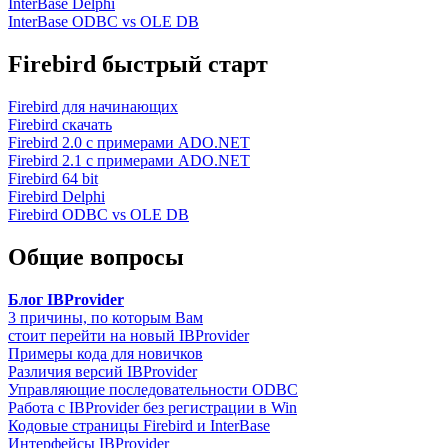
InterBase Delphi
InterBase ODBC vs OLE DB
Firebird быстрый старт
Firebird для начинающих
Firebird скачать
Firebird 2.0 с примерами ADO.NET
Firebird 2.1 с примерами ADO.NET
Firebird 64 bit
Firebird Delphi
Firebird ODBC vs OLE DB
Общие вопросы
Блог IBProvider
3 причины, по которым Вам
стоит перейти на новый IBProvider
Примеры кода для новичков
Различия версий IBProvider
Управляющие последовательности ODBC
Работа с IBProvider без регистрации в Win
Кодовые страницы Firebird и InterBase
Интерфейсы IBProvider